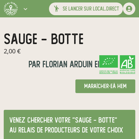
se lancer sur local.direct
Sauge - botte
2,00 €
par
Florian Arduin EI
CERTIFIÉ PAR FR-BIO-01
AGRICULTURE FRANCE
maraîcher·e
à Hem
Venez chercher votre "Sauge - botte"
au relais de producteurs de votre choix