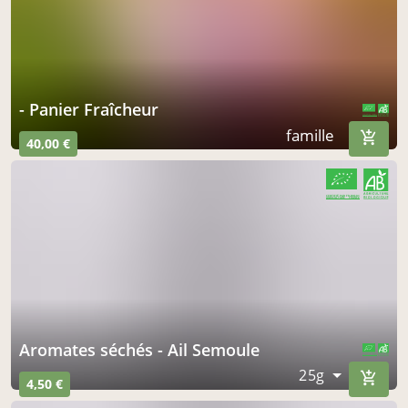
- Panier Fraîcheur
CERTIFIÉ PAR FR-BIO-01
AGRICULTURE FRANCE
famille
40,00 €
CERTIFIÉ PAR FR-BIO-01
AGRICULTURE FRANCE
Aromates séchés - Ail Semoule
CERTIFIÉ PAR FR-BIO-01
AGRICULTURE FRANCE
25g
4,50 €