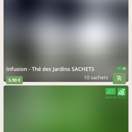
Infusion - Thé des Jardins SACHETS
CERTIFIÉ PAR FR-BIO-01
AGRICULTURE FRANCE
10 sachets
5,90 €
CERTIFIÉ PAR FR-BIO-01
AGRICULTURE FRANCE