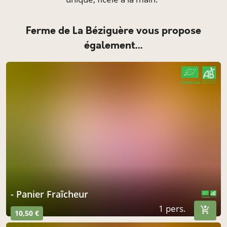
Ferme de La Béziguère vous propose
également...
CERTIFIÉ PAR FR-BIO-01
AGRICULTURE FRANCE
- Panier Fraîcheur
CERTIFIÉ PAR FR-BIO-01
AGRICULTURE FRANCE
1 pers.
10,50 €