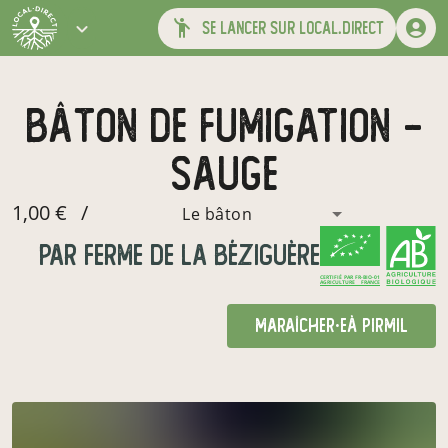
se lancer sur local.direct
Bâton de fumigation -
Sauge
1,00 €
/
Le bâton
par
Ferme de La Béziguère
CERTIFIÉ PAR FR-BIO-01
AGRICULTURE FRANCE
maraîcher·e
à Pirmil