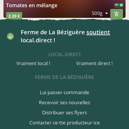
Tomates en mélange
CERTIFIÉ PAR FR-BIO-01
AGRICULTURE FRANCE
500g
2,20 €
Ferme de La Béziguère
soutient
local.direct !
LOCAL.DIRECT
Vraiment local !
Vraiment direct !
FERME DE LA BÉZIGUÈRE
Lui passer commande
Recevoir ses nouvelles
Distribuer ses flyers
Contacter ce·tte producteur·ice