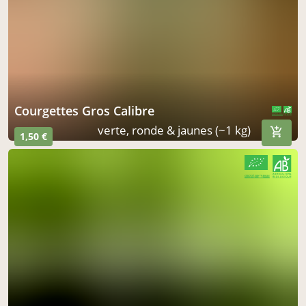
Courgettes Gros Calibre
CERTIFIÉ PAR FR-BIO-01
AGRICULTURE FRANCE
verte, ronde & jaunes (~1 kg)
1,50 €
CERTIFIÉ PAR FR-BIO-01
AGRICULTURE FRANCE