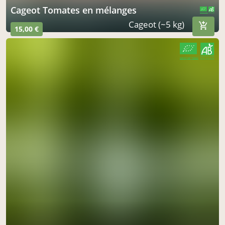
Cageot Tomates en mélanges
CERTIFIÉ PAR FR-BIO-01
AGRICULTURE FRANCE
Cageot (~5 kg)
15,00 €
CERTIFIÉ PAR FR-BIO-01
AGRICULTURE FRANCE