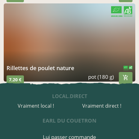
CERTIFIÉ PAR FR-BIO-01
AGRICULTURE FRANCE
rillettes de poulet nature
CERTIFIÉ PAR FR-BIO-01
AGRICULTURE FRANCE
pot (180 g)
7,20 €
LOCAL.DIRECT
Vraiment local !
Vraiment direct !
EARL DU COUETRON
Lui passer commande