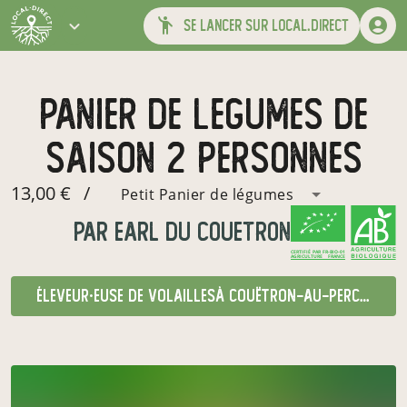
se lancer sur local.direct
panier de legumes de
saison 2 personnes
13,00 €
/
Petit Panier de légumes
par
earl du couetron
CERTIFIÉ PAR FR-BIO-01
AGRICULTURE FRANCE
éleveur·euse de volailles
à Couëtron-au-Perche