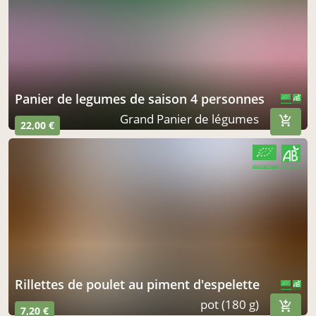
panier de legumes de saison 4 personnes
CERTIFIÉ PAR FR-BIO-01
AGRICULTURE FRANCE
Grand Panier de légumes
22,00 €
CERTIFIÉ PAR FR-BIO-01
AGRICULTURE FRANCE
rillettes de poulet au piment d'espelette
CERTIFIÉ PAR FR-BIO-01
AGRICULTURE FRANCE
pot (180 g)
7,20 €