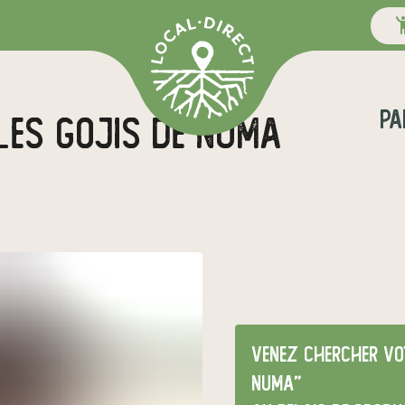
pa
 les gojis de numa
Venez chercher vot
numa"