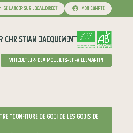
se lancer sur local.direct
mon compte
r
christian jacquement
CERTIFIÉ PAR FR-BIO-01
AGRICULTURE FRANCE
viticulteur·ice
à Mouliets-et-Villemartin
re "confiture de goji de les gojis de