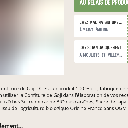
au relais de produ
Chez Madina Biotope Festival Coutet Saint Emilion-
à Saint-Émilion
christian jacquement
à Mouliets-et-Villemartin
onfiture de Goji ! C'est un produit 100 % bio, fabriqué de
 utiliser la Confiture de Goji dans l’élaboration de vos r
oji fraîches Sucre de canne BIO des caraïbes, Sucre de ra
Issu de l'agriculture biologique Origine France Sans OGM
lement...