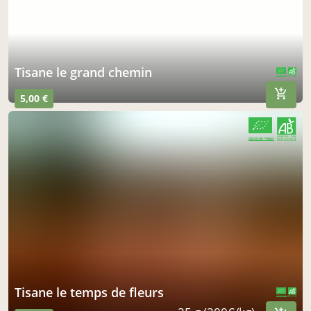
tisane le grand chemin
CERTIFIÉ PAR FR-BIO-01
AGRICULTURE FRANCE
5,00 €
CERTIFIÉ PAR FR-BIO-01
AGRICULTURE FRANCE
tisane le temps de fleurs
CERTIFIÉ PAR FR-BIO-01
AGRICULTURE FRANCE