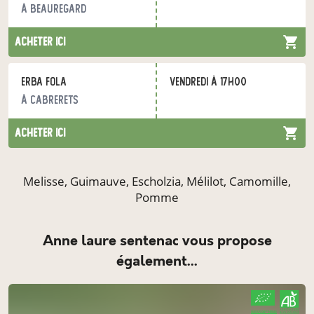
à Beauregard
acheter ici
Erba Fola
vendredi à 17h00
à Cabrerets
acheter ici
Melisse, Guimauve, Escholzia, Mélilot, Camomille,
Pomme
anne laure sentenac vous propose
également...
CERTIFIÉ PAR FR-BIO-01
AGRICULTURE FRANCE