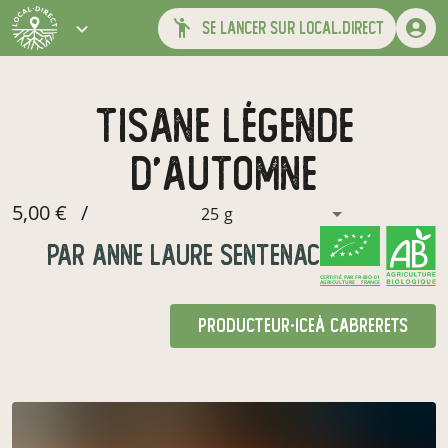
se lancer sur local.direct
tisane légende
d'automne
5,00 €
/
25 g
par
anne laure sentenac
CERTIFIÉ PAR FR-BIO-01
AGRICULTURE FRANCE
producteur·ice
à Cabrerets