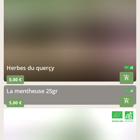
herbes du querçy
CERTIFIÉ PAR FR-BIO-01
AGRICULTURE FRANCE
5,00 €
la mentheuse 25gr
CERTIFIÉ PAR FR-BIO-01
AGRICULTURE FRANCE
5,00 €
CERTIFIÉ PAR FR-BIO-01
AGRICULTURE FRANCE