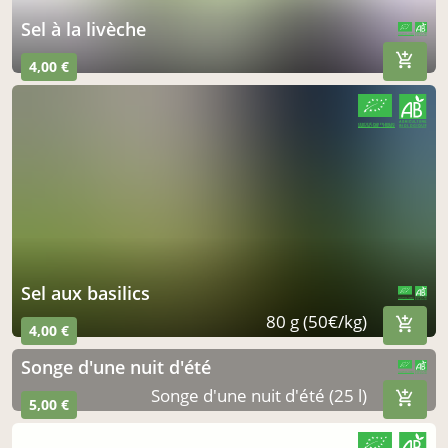
sel à la livèche
CERTIFIÉ PAR FR-BIO-01
AGRICULTURE FRANCE
4,00 €
CERTIFIÉ PAR FR-BIO-01
AGRICULTURE FRANCE
sel aux basilics
CERTIFIÉ PAR FR-BIO-01
AGRICULTURE FRANCE
80 g (50€/kg)
4,00 €
songe d'une nuit d'été
CERTIFIÉ PAR FR-BIO-01
AGRICULTURE FRANCE
Songe d'une nuit d'été (25 l)
5,00 €