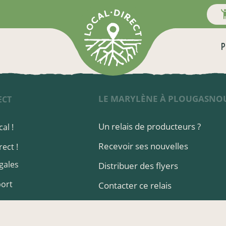
P
LE MARYLÈNE À PLOUGASNO
ECT
Un relais de producteurs ?
al !
Recevoir ses nouvelles
ect !
gales
Distribuer des flyers
port
Contacter ce relais