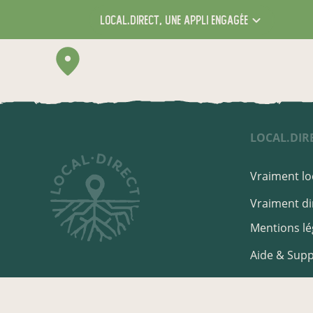
local.direct,
une appli engagée
LOCAL.DIR
Vraiment loc
Vraiment dir
Mentions lé
Aide & Sup