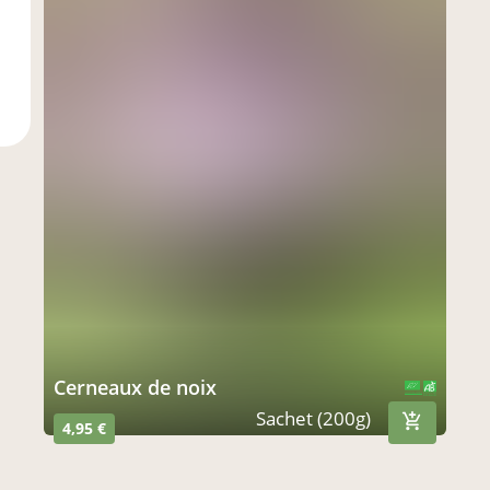
cerneaux de noix
CERTIFIÉ PAR FR-BIO-12
AGRICULTURE FRANCE
Sachet (200g)
4,95 €