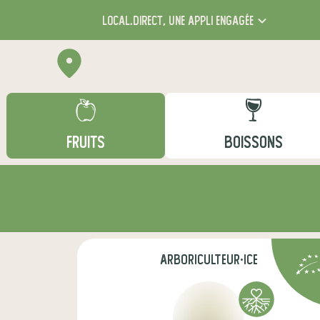
local.direct,
une appli engagée
FRUITS
BOISSONS
arboriculteur·ice