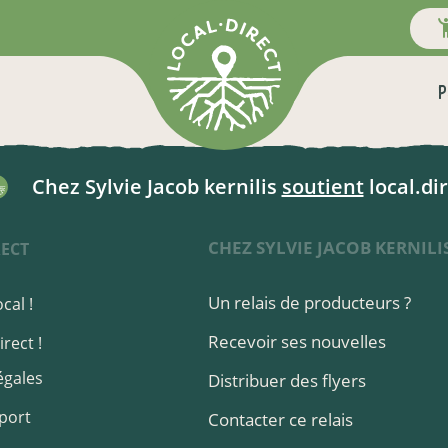
P
Chez Sylvie Jacob kernilis
soutient
local.dir
CHEZ SYLVIE JACOB KERNILI
RECT
Un relais de producteurs ?
cal !
Recevoir ses nouvelles
rect !
égales
Distribuer des flyers
port
Contacter ce relais