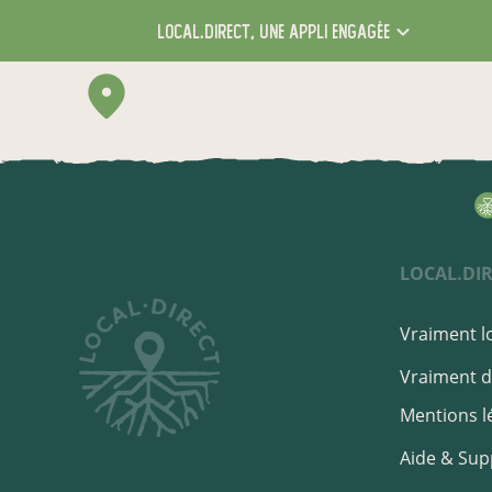
local.direct,
une appli engagée
LOCAL.DI
Vraiment lo
Vraiment di
Mentions l
Aide & Sup