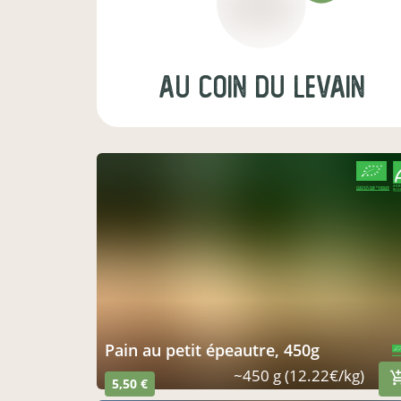
Au Coin du Levain
CERTIFIÉ PAR FR-BIO-09
AGRICULTURE FRANCE
pain au petit épeautre, 450g
CERTIFIÉ PAR 
AGRICULTURE
~450 g (12.22€/kg)
5,50 €