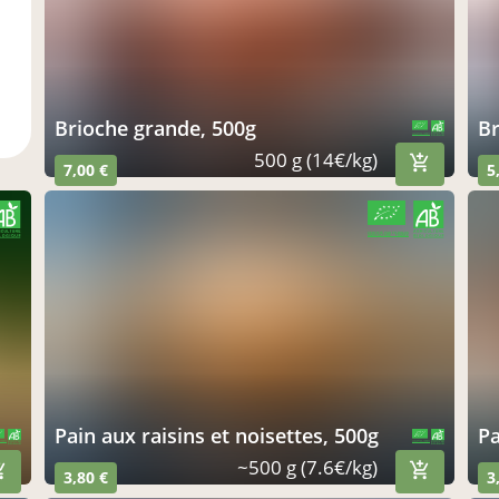
brioche grande, 500g
CERTIFIÉ PAR FR-BIO-09
AGRICULTURE FRANCE
500 g (14€/kg)
7,00 €
5
CERTIFIÉ PAR FR-BIO-09
AGRICULTURE FRANCE
pain aux raisins et noisettes, 500g
FR-BIO-09
CERTIFIÉ PAR FR-BIO-09
 FRANCE
AGRICULTURE FRANCE
~500 g (7.6€/kg)
3,80 €
3