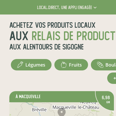
local.direct,
une appli engagée
Achetez vos produits locaux
aux
relais de produc
aux alentours de
Sigogne
légumes
fruits
bou
à Macqueville
6,98
km