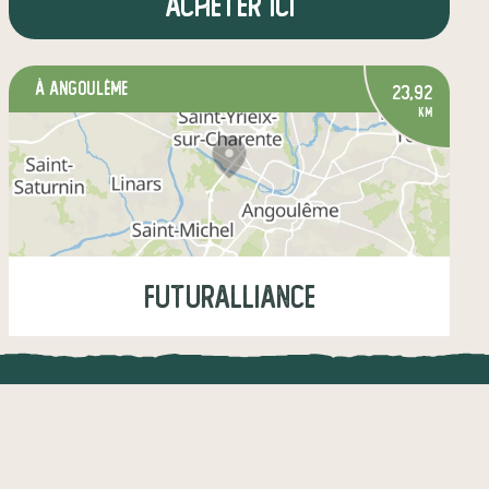
Acheter ici
à Angoulême
23,92
km
Futuralliance
Jeudi
14:00-15:45
UNE APPLI ENGAGÉE
CT
légumes
fruits
crèmerie
l !
Une appli à prix libre
épicerie salée
boissons