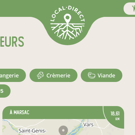
teurs
langerie
crèmerie
viande
+5
à Marsac
18,61
km