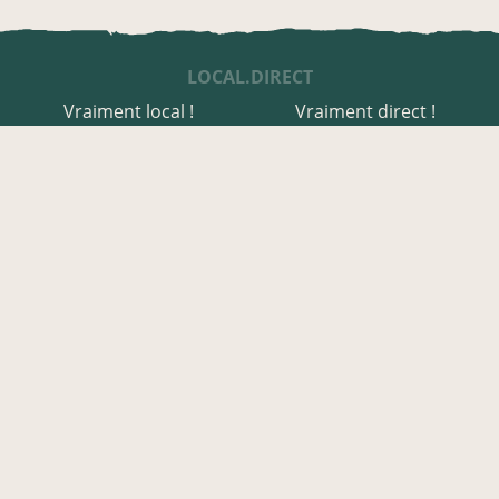
LOCAL.DIRECT
Vraiment local !
Vraiment direct !
UNE APPLI ENGAGÉE
Une appli à prix libre
Des relais de producteurs
Une appli co-construite
Des co-livraisons
EN AVEYRON