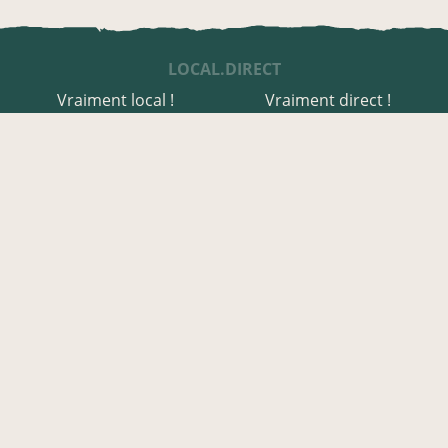
LOCAL.DIRECT
Vraiment local !
Vraiment direct !
UNE APPLI ENGAGÉE
Une appli à prix libre
Des relais de producteurs
Une appli co-construite
Des co-livraisons
EN EURE-ET-LOIR