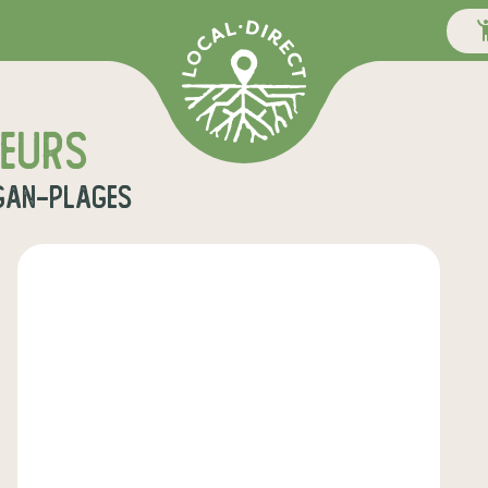
teurs
gan-plages