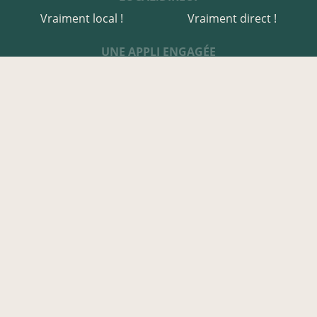
Vraiment local !
Vraiment direct !
UNE APPLI ENGAGÉE
Une appli à prix libre
Des relais de producteurs
Une appli co-construite
Des co-livraisons
EN CÔTES-D'ARMOR