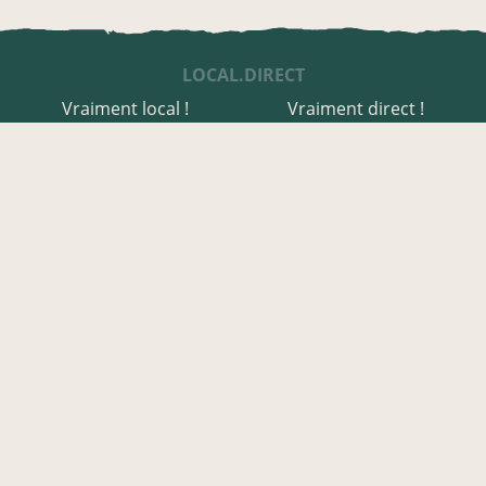
LOCAL.DIRECT
Vraiment local !
Vraiment direct !
UNE APPLI ENGAGÉE
Une appli à prix libre
Des relais de producteurs
Une appli co-construite
Des co-livraisons
EN AVEYRON