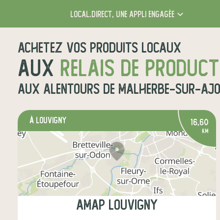
local.direct,
une appli engagée
Achetez vos produits locaux
aux
relais de produc
aux alentours de
Malherbe-sur-Aj
à Louvigny
16,60
km
AMAP Louvigny