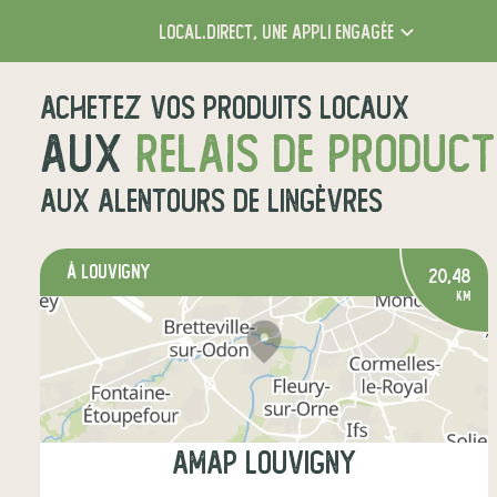
local.direct,
une appli engagée
Achetez vos produits locaux
aux
relais de produc
aux alentours de
Lingèvres
à Louvigny
20,48
km
AMAP Louvigny