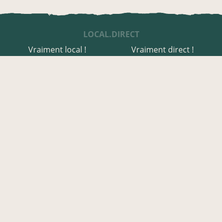
LOCAL.DIRECT
Vraiment local !
Vraiment direct !
UNE APPLI ENGAGÉE
Une appli à prix libre
Des relais de producteurs
Une appli co-construite
Des co-livraisons
EN AVEYRON