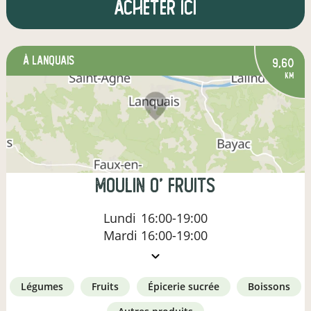
Acheter ici
à Lanquais
9,60
km
MOULIN O' FRUITS
Lundi
16:00-19:00
Mardi
16:00-19:00
légumes
fruits
épicerie sucrée
boissons