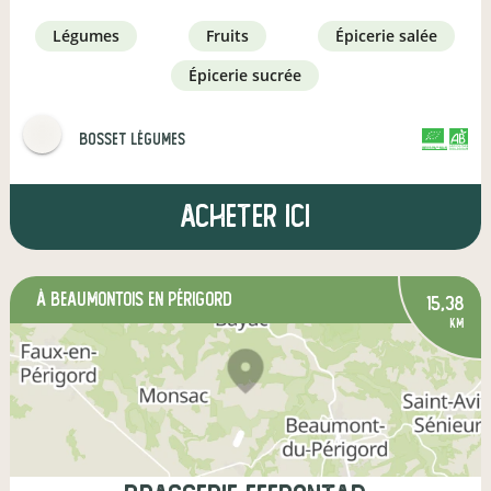
légumes
fruits
épicerie salée
épicerie sucrée
Bosset Légumes
CERTIFIÉ PAR FR-BIO-01
AGRICULTURE FRANCE
Acheter ici
à Beaumontois en Périgord
15,38
km