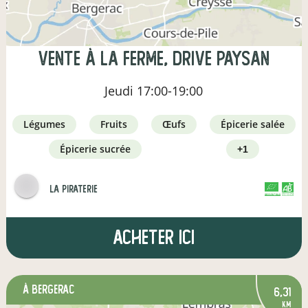
Vente à la ferme, drive paysan
Jeudi
17:00-19:00
légumes
fruits
œufs
épicerie salée
épicerie sucrée
+1
la piraterie
CERTIFIÉ PAR FR-BIO-01
AGRICULTURE FRANCE
Acheter ici
à Bergerac
6,31
km