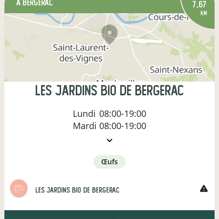
à Bergerac
7,67
km
les jardins bio de bergerac
Lundi
08:00-19:00
Mardi
08:00-19:00
œufs
warning
les jardins bio de bergerac