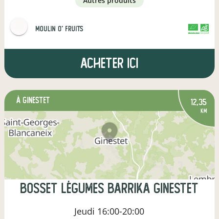
autres produits
MOULIN O' FRUITS
CERTIFIÉ PAR FR-BIO-01
AGRICULTURE FRANCE
Acheter ici
à Ginestet
12,35
km
Bosset Légumes Barrika Ginestet
Jeudi
16:00-20:00