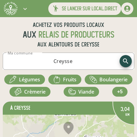
se lancer sur local.direct
Achetez vos produits locaux
aux
relais de producteurs
aux alentours de
Creysse
Ma commune
légumes
fruits
boulangerie
crèmerie
viande
+5
à Creysse
3,04
km