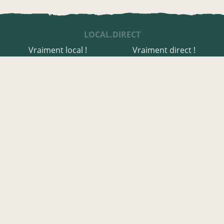
LOCAL.DIRECT
Vraiment local !
Vraiment direct !
UNE APPLI ENGAGÉE
Une appli à prix libre
Des relais de producteurs
Une appli co-construite
Des co-livraisons
EN AVEYRON