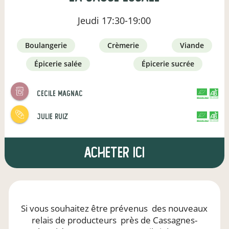
Jeudi
17:30-19:00
boulangerie
crèmerie
viande
épicerie salée
épicerie sucrée
cecile magnac
CERTIFIÉ PAR FR-BIO-01
AGRICULTURE FRANCE
julie ruiz
CERTIFIÉ PAR FR-BIO-12
AGRICULTURE FRANCE
Acheter ici
Si vous souhaitez être prévenus
des nouveaux
relais de producteurs
près de Cassagnes-