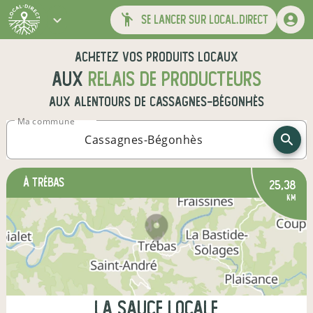
se lancer sur local.direct
Achetez vos produits locaux
aux
relais de producteurs
aux alentours de
Cassagnes-Bégonhès
Ma commune
à Trébas
25,38
km
La Sauce Locale