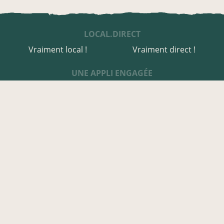
LOCAL.DIRECT
Vraiment local !
Vraiment direct !
UNE APPLI ENGAGÉE
Une appli à prix libre
Des relais de producteurs
Une appli co-construite
Des co-livraisons
EN AVEYRON