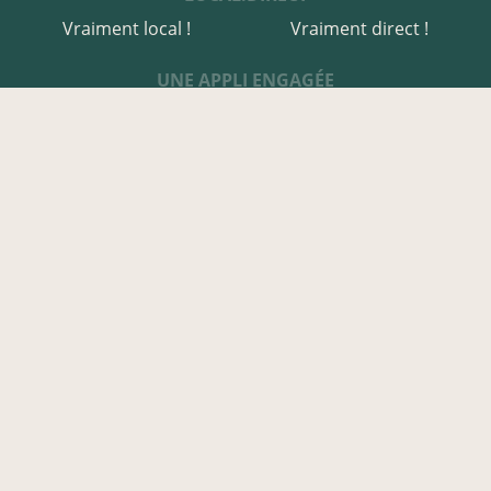
Vraiment local !
Vraiment direct !
UNE APPLI ENGAGÉE
Une appli à prix libre
Des relais de producteurs
Une appli co-construite
Des co-livraisons
EN CÔTES-D'ARMOR