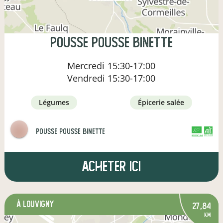
pousse pousse binette
Mercredi
15:30-17:00
Vendredi
15:30-17:00
légumes
épicerie salée
Pousse pousse binette
CERTIFIÉ PAR FR-BIO-01
AGRICULTURE FRANCE
Acheter ici
à Louvigny
27,84
km