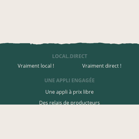
LOCAL.DIRECT
Vraiment local !
Vraiment direct !
UNE APPLI ENGAGÉE
Une appli à prix libre
Des relais de producteurs
Une appli co-construite
Des co-livraisons