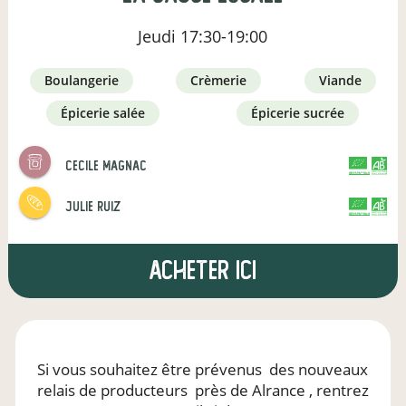
Jeudi
17:30-19:00
boulangerie
crèmerie
viande
épicerie salée
épicerie sucrée
cecile magnac
CERTIFIÉ PAR FR-BIO-01
AGRICULTURE FRANCE
julie ruiz
CERTIFIÉ PAR FR-BIO-12
AGRICULTURE FRANCE
Acheter ici
Si vous souhaitez être prévenus
des nouveaux
relais de producteurs
près de Alrance
, rentrez