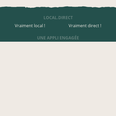
LOCAL.DIRECT
Vraiment local !
Vraiment direct !
UNE APPLI ENGAGÉE
Une appli à prix libre
Des relais de producteurs
Une appli co-construite
Des co-livraisons
EN AVEYRON