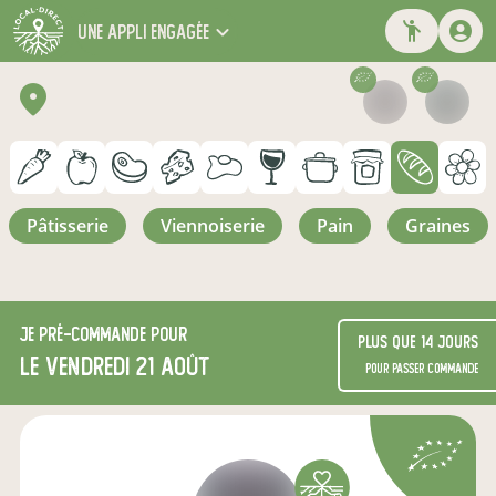
une appli engagée
pâtisserie
viennoiserie
pain
graines
Je
pré-commande
pour
Plus que 14 jours
le vendredi 21 août
pour passer commande