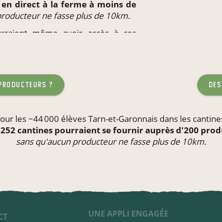
s
en direct à la ferme à moins de
producteur ne fasse plus de 10km.
ourraient même avoir accès à ces
eu de travail
ou l'école de leurs
teur ne fasse plus de 10km.
 producteurs ?
des
our les ~44 000 élèves Tarn-et-Garonnais dans les
cantine
 252 cantines pourraient se fournir auprès d'200 pro
sans qu'aucun producteur ne fasse plus de 10km.
UNE APPLI ENGAGÉE
CT