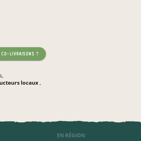
 co-livraisons ?
s
,
ducteurs locaux
,
EN RÉGION