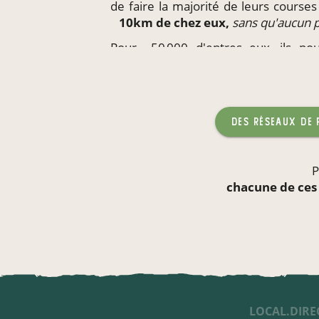
de faire la majorité de leurs course
10km de chez eux,
sans qu'aucun 
Pour ~50 000 d'entres eux, ils p
produits
directement
sur leur li
enfants,
sans qu'aucun produc
des réseaux de
P
chacune de ces
LOCAL.DIRE