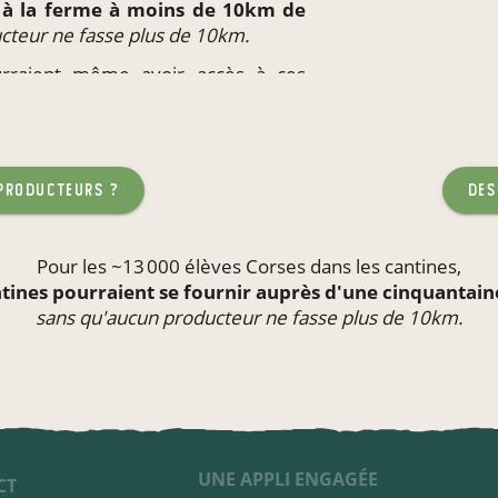
t à la ferme à moins de 10km de
cteur ne fasse plus de 10km.
ourraient même avoir accès à ces
eu de travail
ou l'école de leurs
teur ne fasse plus de 10km.
 producteurs ?
des
Pour les ~13 000 élèves Corses dans les
cantines
,
tines pourraient se fournir auprès d'une cinquantai
sans qu'aucun producteur ne fasse plus de 10km.
UNE APPLI ENGAGÉE
CT