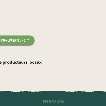
 co-livraisons ?
ne producteurs locaux
,
EN RÉGION