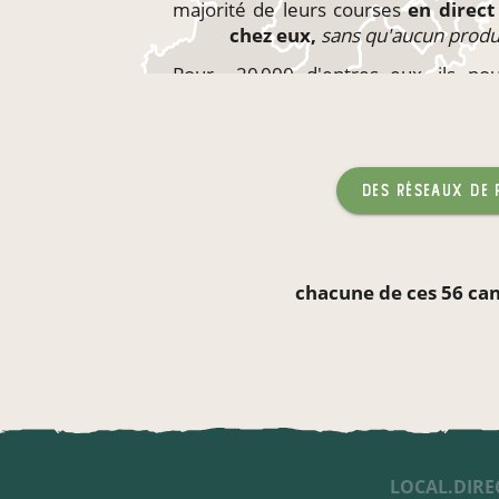
majorité de leurs courses
en direc
chez eux,
sans qu'aucun produ
Pour ~20 000 d'entres eux, ils p
produits
directement
sur leur li
enfants,
sans qu'aucun produc
des réseaux de
chacune de ces 56 can
LOCAL.DIRE