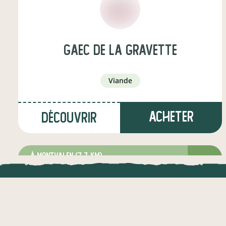
gaec de la gravette
viande
Acheter
Découvrir
à Montvalen
(7,7 km)
producteur·ice
LOCAL.DIRE
Vraiment loca