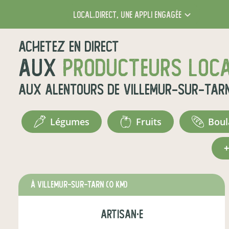
local.direct,
une appli engagée
Achetez en direct
aux
producteurs loc
aux alentours de
Villemur-sur-Tar
légumes
fruits
bou
à Villemur-sur-Tarn
(0 km)
artisan·e