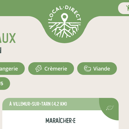
aux
n
langerie
crèmerie
viande
+5
à Villemur-sur-Tarn
(4,2 km)
maraîcher·e