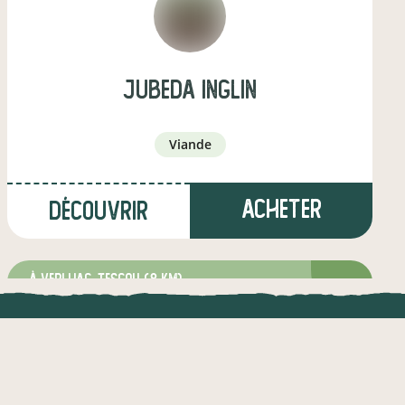
jubeda inglin
viande
Acheter
Découvrir
à Verlhac-Tescou
(8 km)
maraîcher·e
UNE APPLI ENGAGÉE
CT
l !
Une appli à prix libre