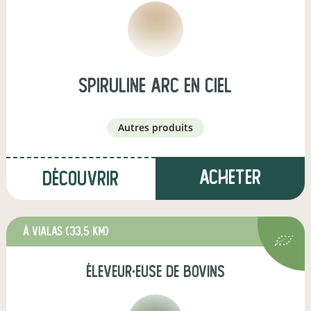
spiruline arc en ciel
autres produits
Acheter
Découvrir
à VIALAS
(33,5 km)
éleveur·euse de bovins