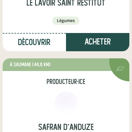
Le Lavoir Saint Restitut
légumes
Acheter
Découvrir
à Saumane
(44,8 km)
producteur·ice
Safran d'Anduze