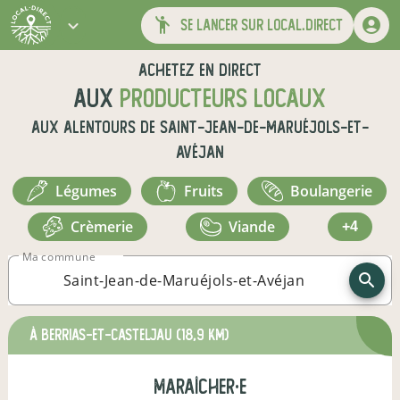
se lancer sur local.direct
Achetez en direct
aux
producteurs locaux
aux alentours de
Saint-Jean-de-Maruéjols-et-
Avéjan
légumes
fruits
boulangerie
crèmerie
viande
+4
Ma commune
à Berrias-et-Casteljau
(18,9 km)
maraîcher·e