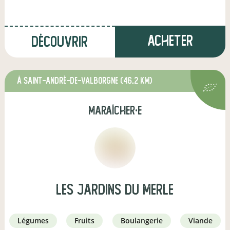
Acheter
Découvrir
à Saint-André-de-Valborgne
(46,2 km)
maraîcher·e
Les Jardins Du Merle
légumes
fruits
boulangerie
viande