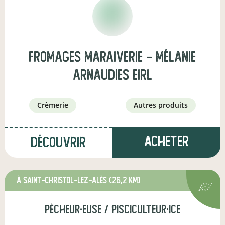
Fromages Maraiverie - Mélanie
arnaudies eirl
crèmerie
autres produits
Acheter
Découvrir
à Saint-Christol-lez-Alès
(26,2 km)
pêcheur·euse / pisciculteur·ice