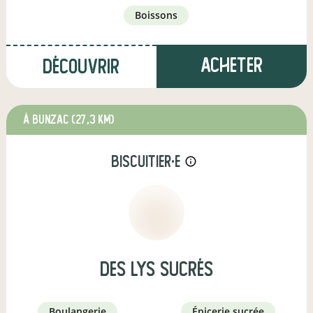
boissons
Acheter
Découvrir
à Bunzac
(27,3 km)
biscuitier·e
info_outline
Des Lys Sucrés
boulangerie
épicerie sucrée