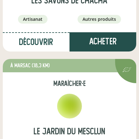
les Savons de ChaCha
artisanat
autres produits
Acheter
Découvrir
à Marsac
(18,3 km)
maraîcher·e
Le Jardin Du Mesclun