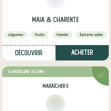
Maia & Charente
légumes
fruits
viande
épicerie salée
Acheter
Découvrir
à Angoulême
(9,2 km)
maraîcher·e