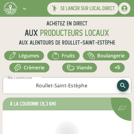
se lancer sur local.direct
Achetez en direct
aux
producteurs locaux
aux alentours de
Roullet-Saint-Estèphe
légumes
fruits
boulangerie
crèmerie
viande
+5
Ma commune
à La Couronne
(8,3 km)