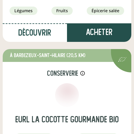
légumes
fruits
épicerie salée
Acheter
Découvrir
à Barbezieux-Saint-Hilaire
(20,5 km)
conserverie
info_outline
eurl la cocotte gourmande bio