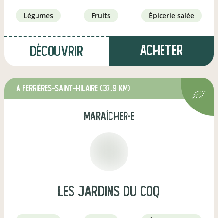
légumes
fruits
épicerie salée
Acheter
Découvrir
à Ferrières-Saint-Hilaire
(37,9 km)
maraîcher·e
les jardins du coq