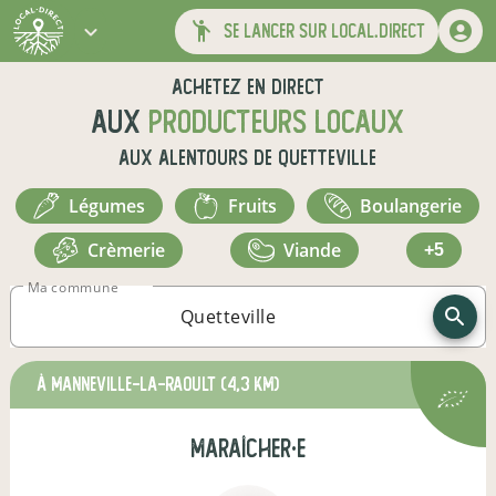
se lancer sur local.direct
Achetez en direct
aux
producteurs locaux
aux alentours de
Quetteville
légumes
fruits
boulangerie
crèmerie
viande
+5
Ma commune
à Manneville-la-Raoult
(4,3 km)
maraîcher·e