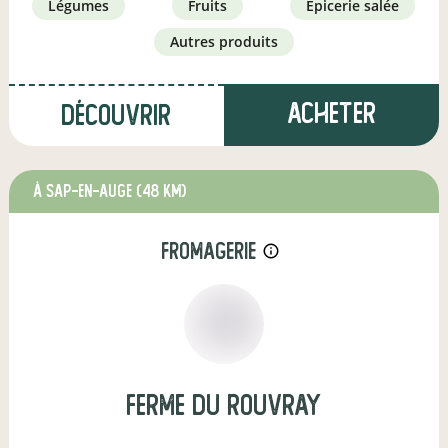
légumes
fruits
épicerie salée
autres produits
Acheter
Découvrir
à Sap-en-Auge
(48 km)
fromagerie
info_outline
Ferme du rouvray