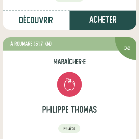
Acheter
Découvrir
à Roumare
(51,7 km)
CAB
maraîcher·e
philippe thomas
fruits