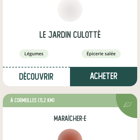
Le jardin Culotté
légumes
épicerie salée
Acheter
Découvrir
à Cormeilles
(11,2 km)
maraîcher·e