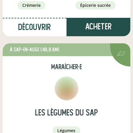
crèmerie
épicerie sucrée
Acheter
Découvrir
à Sap-en-Auge
(48,8 km)
maraîcher·e
Les Légumes du Sap
légumes