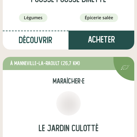
légumes
épicerie salée
Acheter
Découvrir
à Manneville-la-Raoult
(26,7 km)
maraîcher·e
Le jardin Culotté