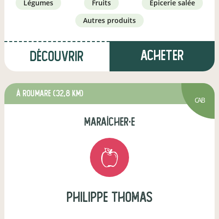
légumes
fruits
épicerie salée
autres produits
Acheter
Découvrir
à Roumare
(32,8 km)
CAB
maraîcher·e
philippe thomas