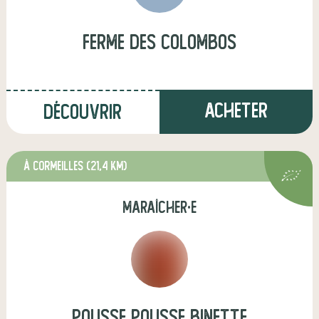
ferme des colombos
Acheter
Découvrir
à Cormeilles
(21,4 km)
maraîcher·e
Pousse pousse binette