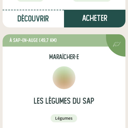
Acheter
Découvrir
à Sap-en-Auge
(49,7 km)
maraîcher·e
Les Légumes du Sap
légumes