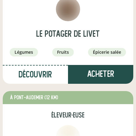
Le Potager de Livet
légumes
fruits
épicerie salée
Acheter
Découvrir
à Pont-Audemer
(12 km)
éleveur·euse