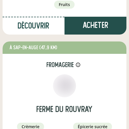
fruits
Acheter
Découvrir
à Sap-en-Auge
(47,9 km)
fromagerie
info_outline
Ferme du rouvray
crèmerie
épicerie sucrée