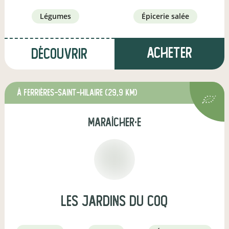
légumes
épicerie salée
Acheter
Découvrir
à Ferrières-Saint-Hilaire
(29,9 km)
maraîcher·e
les jardins du coq