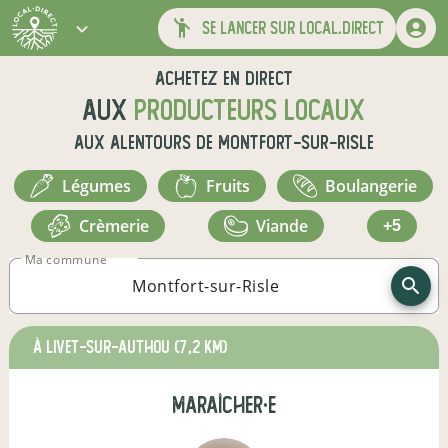
se lancer sur local.direct
Achetez en direct
aux
producteurs locaux
aux alentours de
Montfort-sur-Risle
légumes
fruits
boulangerie
crèmerie
viande
+5
Ma commune
à Livet-sur-Authou
(7,2 km)
maraîcher·e