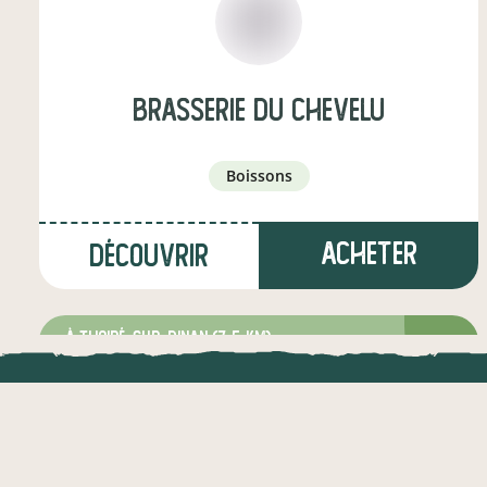
Brasserie du Chevelu
boissons
Acheter
Découvrir
à Thoiré-sur-Dinan
(7,5 km)
producteur·ice
LOCAL.DIRE
Vraiment loca