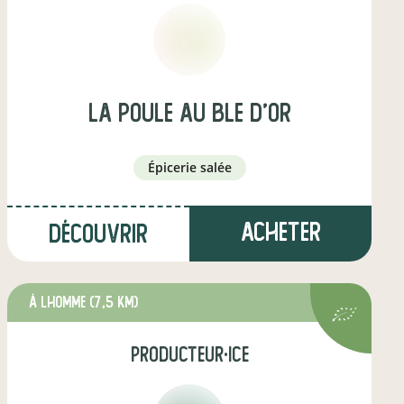
la poule au ble d'or
épicerie salée
Acheter
Découvrir
à Lhomme
(7,5 km)
producteur·ice