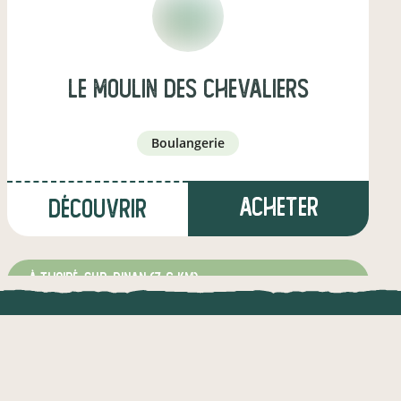
Le Moulin des Chevaliers
boulangerie
Acheter
Découvrir
à Thoiré-sur-Dinan
(7,6 km)
éleveur·euse de porcins
UNE APPLI ENGAGÉE
CT
l !
Une appli à prix libre