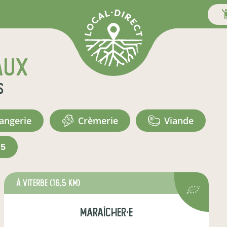
aux
s
langerie
crèmerie
viande
+5
à Viterbe
(16,5 km)
maraîcher·e