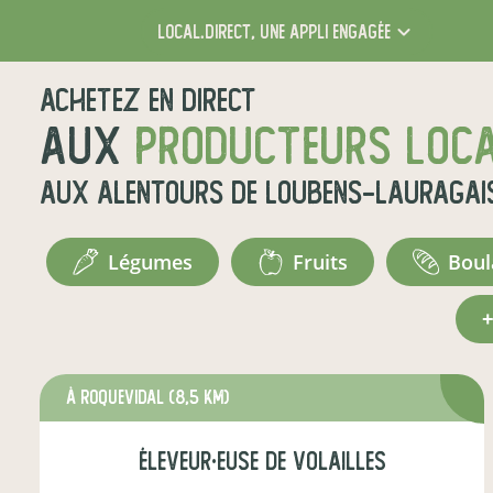
local.direct,
une appli engagée
Achetez en direct
aux
producteurs loc
aux alentours de
Loubens-Lauragai
légumes
fruits
bou
à Roquevidal
(8,5 km)
éleveur·euse de volailles