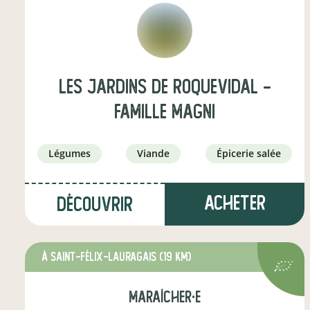
Les jardins de Roquevidal -
famille magni
légumes
viande
épicerie salée
Acheter
Découvrir
à Saint-Félix-Lauragais
(19 km)
maraîcher·e