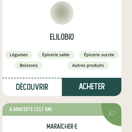
Elilobio
légumes
épicerie salée
épicerie sucrée
boissons
autres produits
Acheter
Découvrir
à Briatexte
(23,7 km)
maraîcher·e