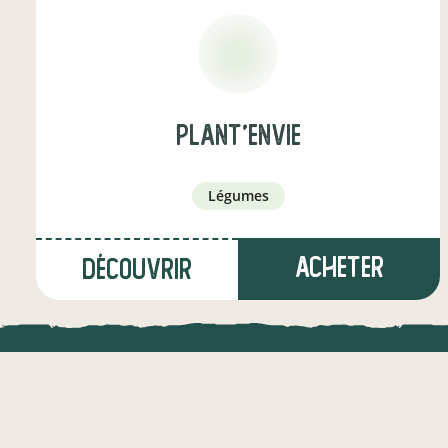
Plant'EnVie
légumes
Acheter
Découvrir
à Paulhac
(25,8 km)
LOCAL.DIRE
viticulteur·ice
Vraiment loca