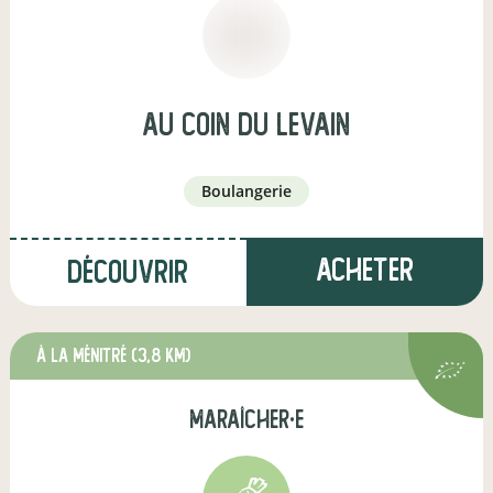
Au Coin du Levain
boulangerie
Acheter
Découvrir
à La Ménitré
(3,8 km)
maraîcher·e