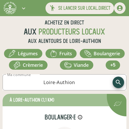
se lancer sur local.direct
Achetez en direct
aux
producteurs locaux
aux alentours de
Loire-Authion
légumes
fruits
boulangerie
crèmerie
viande
+5
Ma commune
à Loire-Authion
(1,1 km)
boulanger·e
info_outline