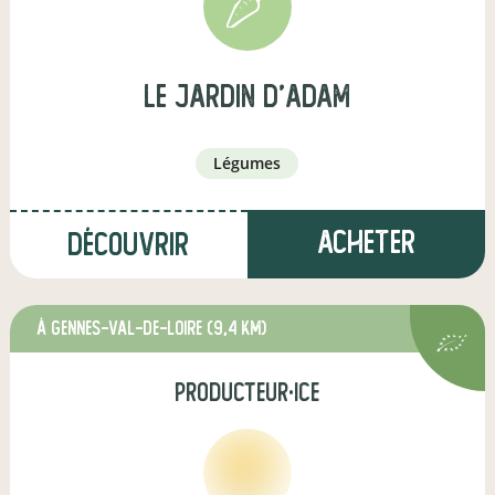
Le jardin d'Adam
légumes
Acheter
Découvrir
à Gennes-Val-de-Loire
(9,4 km)
producteur·ice