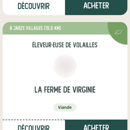
Acheter
Découvrir
à jarze villages
(19,6 km)
éleveur·euse de volailles
la ferme de virginie
viande
Acheter
Découvrir