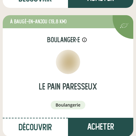
à Baugé-en-Anjou
(19,8 km)
boulanger·e
info_outline
Le Pain Paresseux
boulangerie
Acheter
Découvrir