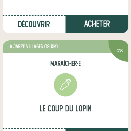
Acheter
Découvrir
à Jarzé Villages
(19 km)
CAB
maraîcher·e
le coup du lopin