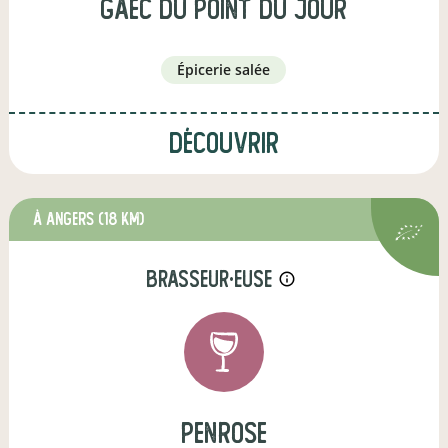
gaec du point du jour
épicerie salée
Découvrir
à Angers
(18 km)
brasseur·euse
info_outline
penrose