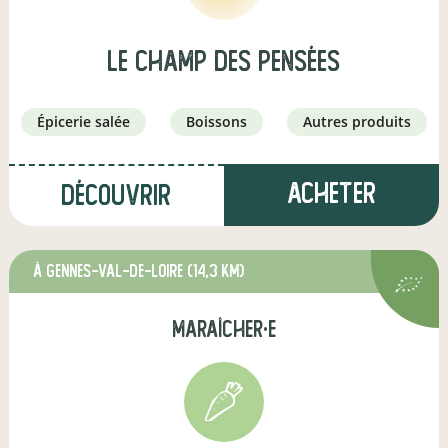
le Champ des Pensées
épicerie salée
boissons
autres produits
Acheter
Découvrir
à Gennes-Val-de-Loire
(14,3 km)
maraîcher·e