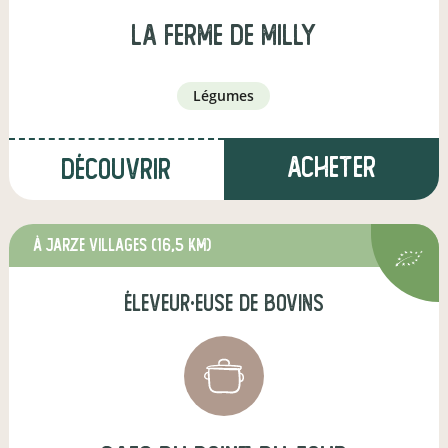
la ferme de milly
légumes
Acheter
Découvrir
à jarze villages
(16,5 km)
éleveur·euse de bovins