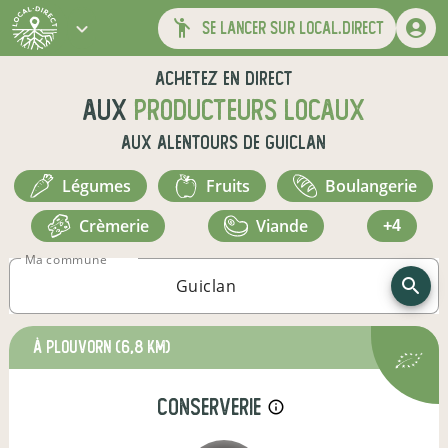
se lancer sur local.direct
Achetez en direct
aux
producteurs locaux
aux alentours de
Guiclan
légumes
fruits
boulangerie
crèmerie
viande
+4
Ma commune
à Plouvorn
(6,8 km)
conserverie
info_outline