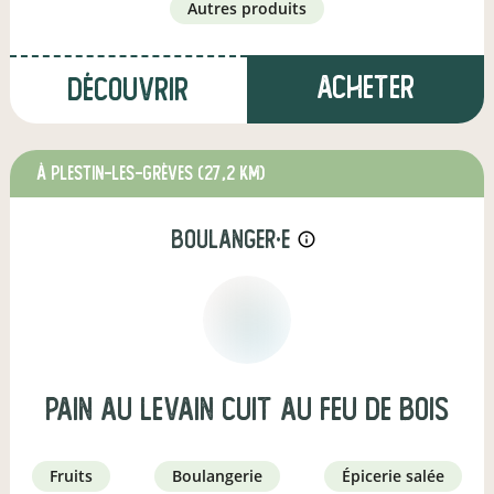
autres produits
Acheter
Découvrir
à Plestin-les-Grèves
(27,2 km)
boulanger·e
info_outline
Pain au levain Cuit au feu de bois
fruits
boulangerie
épicerie salée