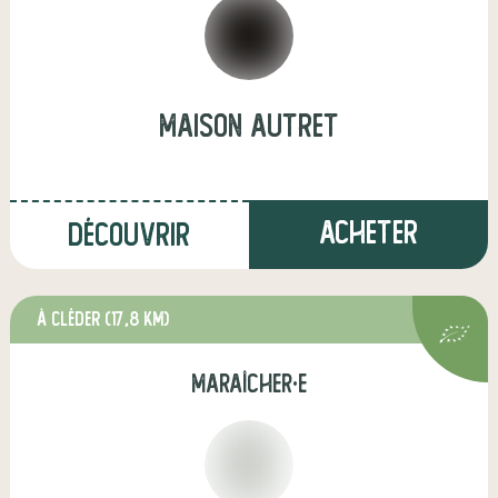
maison autret
Acheter
Découvrir
à Cléder
(17,8 km)
maraîcher·e