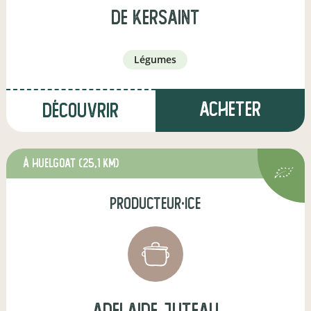
de kersaint
légumes
Acheter
Découvrir
à Huelgoat
(25,1 km)
producteur·ice
adelaide juteau