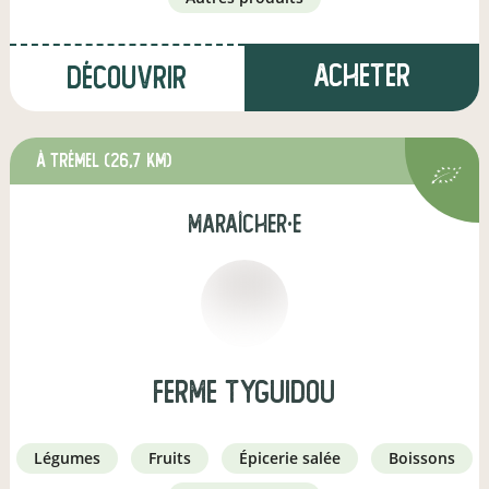
Acheter
Découvrir
à Trémel
(26,7 km)
maraîcher·e
Ferme Tyguidou
légumes
fruits
épicerie salée
boissons