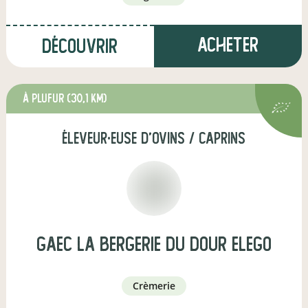
Acheter
Découvrir
à Plufur
(30,1 km)
éleveur·euse d'ovins / caprins
GAEC la bergerie du dour elego
crèmerie