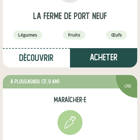
La ferme de port neuf
légumes
fruits
œufs
Acheter
Découvrir
à Plougasnou
(17,9 km)
CAB
maraîcher·e