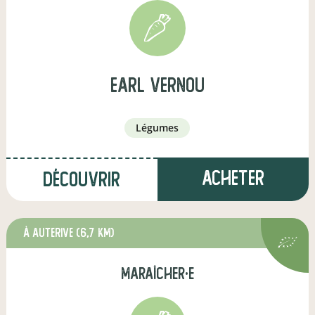
earl vernou
légumes
Acheter
Découvrir
à Auterive
(6,7 km)
maraîcher·e