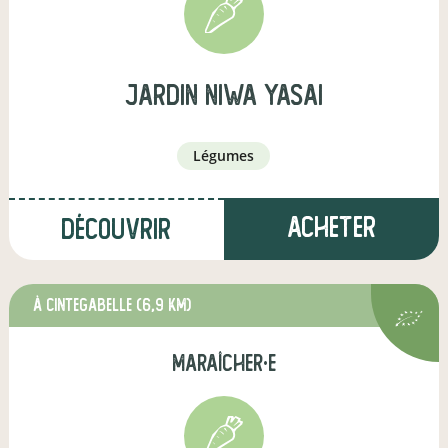
JARDIN NIWA YASAI
légumes
Acheter
Découvrir
à Cintegabelle
(6,9 km)
maraîcher·e