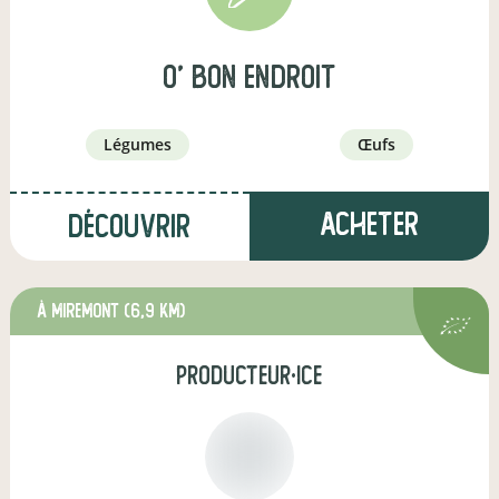
O' bon endroit
légumes
œufs
Acheter
Découvrir
à Miremont
(6,9 km)
producteur·ice