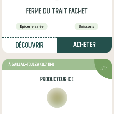
Ferme du Trait Fachet
épicerie salée
boissons
Acheter
Découvrir
à Gaillac-Toulza
(8,7 km)
producteur·ice