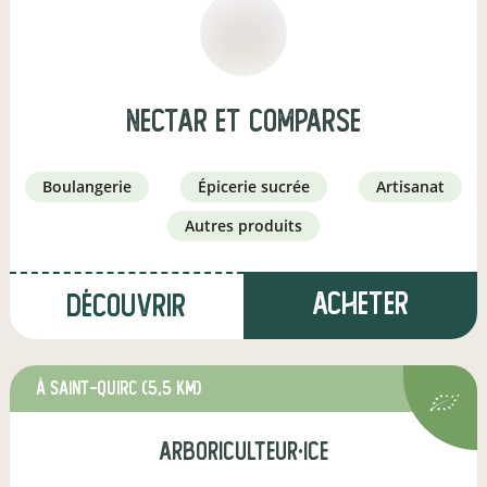
Nectar et Comparse
boulangerie
épicerie sucrée
artisanat
autres produits
Acheter
Découvrir
à Saint-Quirc
(5,5 km)
arboriculteur·ice