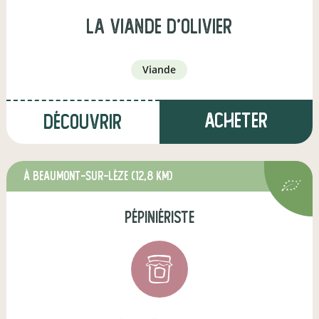
La Viande d'Olivier
viande
Acheter
Découvrir
à Beaumont-sur-Lèze
(12,8 km)
pépiniériste