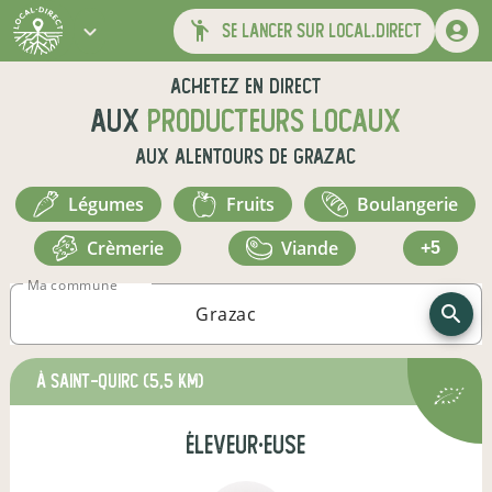
se lancer sur local.direct
Achetez en direct
aux
producteurs locaux
aux alentours de
Grazac
légumes
fruits
boulangerie
crèmerie
viande
+5
Ma commune
à Saint-Quirc
(5,5 km)
éleveur·euse