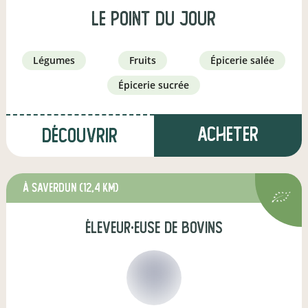
Le Point du Jour
légumes
fruits
épicerie salée
épicerie sucrée
Acheter
Découvrir
à Saverdun
(12,4 km)
éleveur·euse de bovins