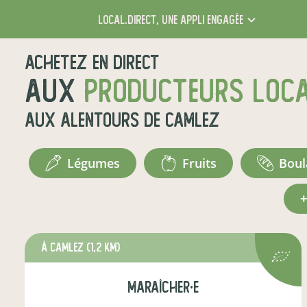
local.direct,
une appli engagée
Achetez en direct
aux
producteurs loc
aux alentours de
Camlez
légumes
fruits
bou
à Camlez
(1,2 km)
maraîcher·e