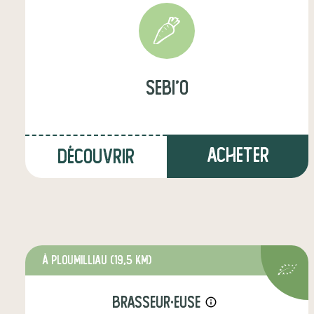
SEBI'O
Acheter
Découvrir
à Ploumilliau
(19,5 km)
brasseur·euse
info_outline