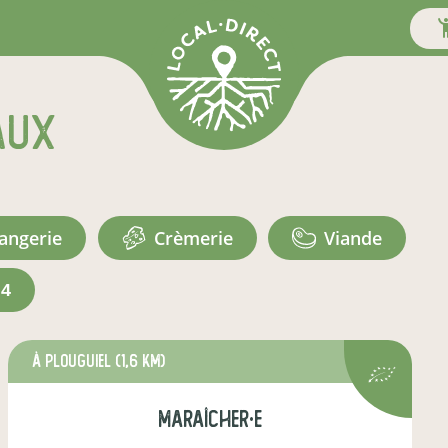
aux
langerie
crèmerie
viande
+4
à Plouguiel
(1,6 km)
maraîcher·e