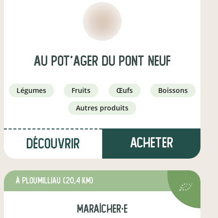
Au Pot'ager Du Pont Neuf
légumes
fruits
œufs
boissons
autres produits
Acheter
Découvrir
à Ploumilliau
(20,4 km)
maraîcher·e