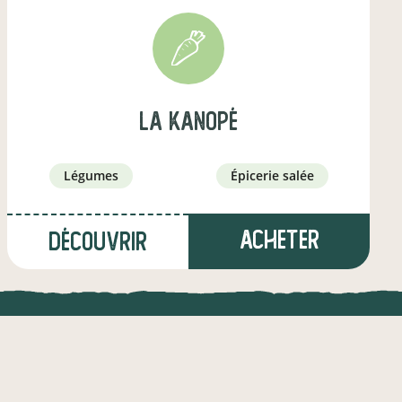
La Kanopé
légumes
épicerie salée
Acheter
Découvrir
à Trédrez-Locquémeau
(21,3 km)
CAB
UNE APPLI ENGAGÉE
CT
éleveur·euse d'ovins / caprins
l !
Une appli à prix libre