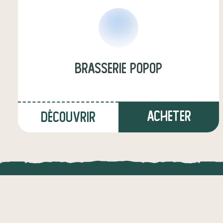
Brasserie Popop
Acheter
Découvrir
à Trédrez-Locquémeau
(21,1 km)
LOCAL.DIRE
maraîcher·e
Vraiment loca