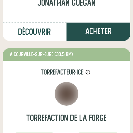
jonathan guegan
Acheter
Découvrir
à COURVILLE-SUR-EURE
(33,5 km)
torréfacteur·ice
info_outline
torrefaction de la forge