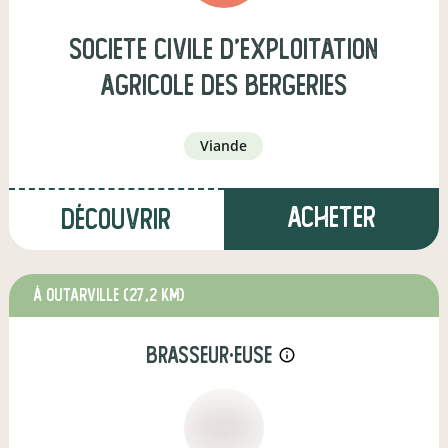
societe civile d'exploitation
agricole des bergeries
viande
Acheter
Découvrir
à Outarville
(27,2 km)
brasseur·euse
info_outline