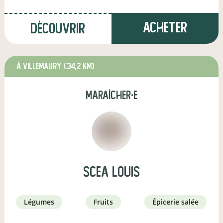
Acheter
Découvrir
à Villemaury
(34,2 km)
maraîcher·e
SCEA Louis
légumes
fruits
épicerie salée