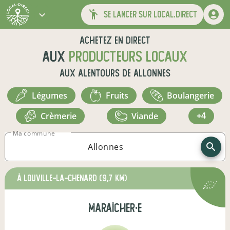
se lancer sur local.direct
Achetez en direct
aux
producteurs locaux
aux alentours de
Allonnes
légumes
fruits
boulangerie
crèmerie
viande
+4
Ma commune
à Louville-la-Chenard
(9,7 km)
maraîcher·e