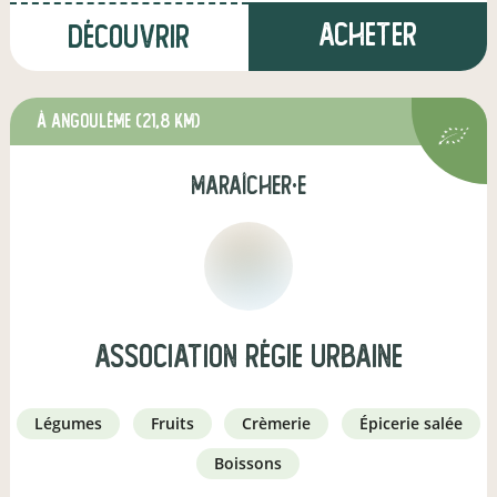
Acheter
Découvrir
à Angoulême
(21,8 km)
maraîcher·e
Association Régie Urbaine
légumes
fruits
crèmerie
épicerie salée
boissons