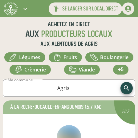
se lancer sur local.direct
Achetez en direct
aux
producteurs locaux
aux alentours de
Agris
légumes
fruits
boulangerie
crèmerie
viande
+5
Ma commune
à La Rochefoucauld-en-Angoumois
(5,7 km)