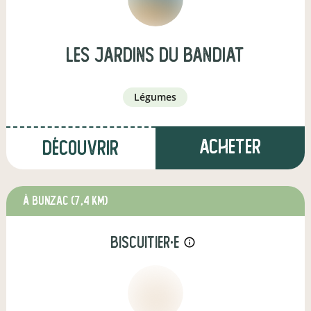
Les Jardins du Bandiat
légumes
Acheter
Découvrir
à Bunzac
(7,4 km)
biscuitier·e
info_outline