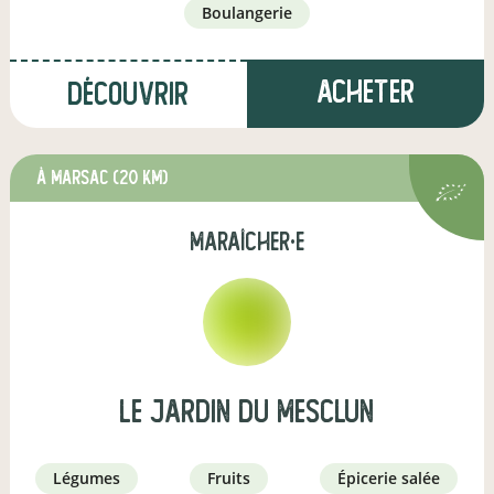
boulangerie
Acheter
Découvrir
à Marsac
(20 km)
maraîcher·e
Le Jardin Du Mesclun
légumes
fruits
épicerie salée