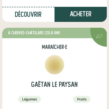
Acheter
Découvrir
à Cherves-Châtelars
(20,6 km)
maraîcher·e
Gaëtan le paysan
légumes
fruits