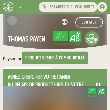
se lancer sur local.direct
contact
thomas payen
CERTIFIÉ PAR FR-BIO-10
AGRICULTURE FRANCE
producteur·ice
à Combourtillé
Paysan boulanger
nos produits du moment
Venez chercher votre panier
au relais de producteurs de votre
choix
CERTIFIÉ PAR FR-BIO-10
AGRICULTURE FRANCE
Ferme des Petits Grains
vendredi à 16h30