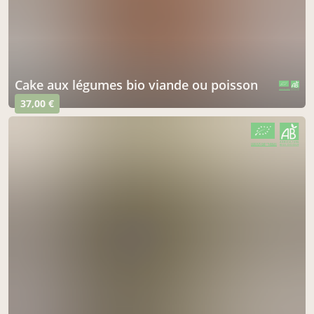
cake aux légumes bio viande ou poisson
CERTIFIÉ PAR FR-BIO-01
AGRICULTURE FRANCE
37,00 €
CERTIFIÉ PAR FR-BIO-01
AGRICULTURE FRANCE