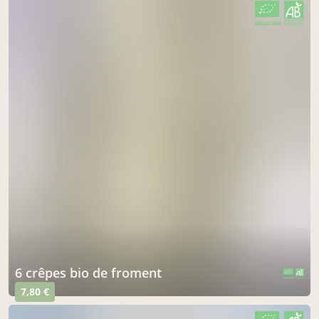
CERTIFIÉ PAR FR-BIO-01
AGRICULTURE FRANCE
6 crêpes bio de froment
CERTIFIÉ PAR FR-BIO-01
AGRICULTURE FRANCE
7,80 €