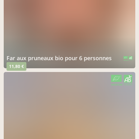
far aux pruneaux bio pour 6 personnes
CERTIFIÉ PAR FR-BIO-01
AGRICULTURE FRANCE
11,80 €
CERTIFIÉ PAR FR-BIO-01
AGRICULTURE FRANCE