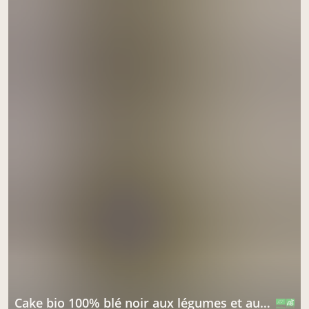
cake bio 100% blé noir aux légumes et aux graines
CERTIFIÉ PAR FR-BIO-01
AGRICULTURE FRANCE