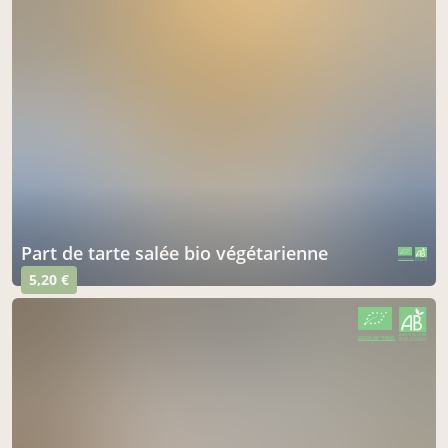
part de tarte salée bio végétarienne
CERTIFIÉ PAR FR-BIO-01
AGRICULTURE FRANCE
5,20 €
CERTIFIÉ PAR FR-BIO-01
AGRICULTURE FRANCE