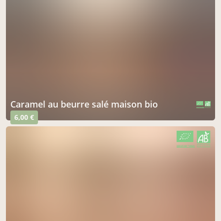
caramel au beurre salé maison bio
CERTIFIÉ PAR FR-BIO-01
AGRICULTURE FRANCE
6,00 €
CERTIFIÉ PAR FR-BIO-01
AGRICULTURE FRANCE