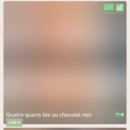
CERTIFIÉ PAR FR-BIO-01
AGRICULTURE FRANCE
quatre quarts bio au chocolat noir
CERTIFIÉ PAR FR-BIO-01
AGRICULTURE FRANCE
3,00 €