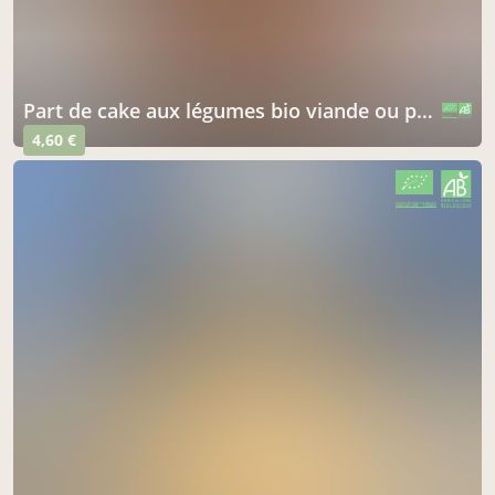
part de cake aux légumes bio viande ou poisson
CERTIFIÉ PAR FR-BIO-01
AGRICULTURE FRANCE
4,60 €
CERTIFIÉ PAR FR-BIO-01
AGRICULTURE FRANCE