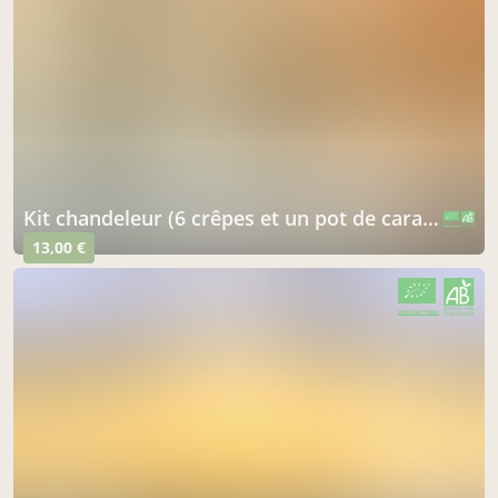
kit chandeleur (6 crêpes et un pot de caramel)
CERTIFIÉ PAR FR-BIO-01
AGRICULTURE FRANCE
13,00 €
CERTIFIÉ PAR FR-BIO-01
AGRICULTURE FRANCE