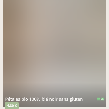
pétales bio 100% blé noir sans gluten
CERTIFIÉ PAR FR-BIO-01
AGRICULTURE FRANCE
4,30 €