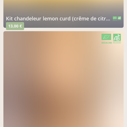
kit chandeleur lemon curd (crême de citron)
CERTIFIÉ PAR FR-BIO-01
AGRICULTURE FRANCE
13,00 €
CERTIFIÉ PAR FR-BIO-01
AGRICULTURE FRANCE