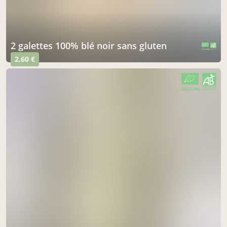
2 galettes 100% blé noir sans gluten
CERTIFIÉ PAR FR-BIO-01
AGRICULTURE FRANCE
2,60 €
CERTIFIÉ PAR FR-BIO-01
AGRICULTURE FRANCE