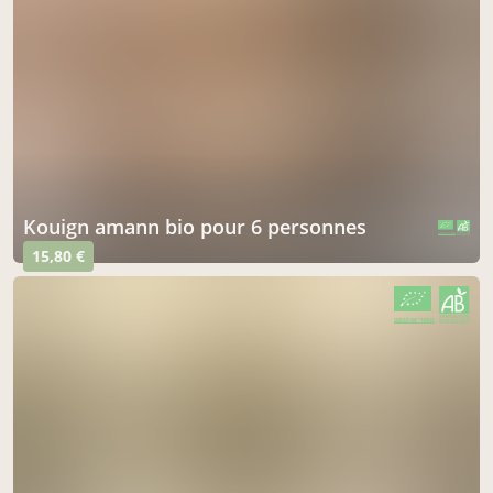
kouign amann bio pour 6 personnes
CERTIFIÉ PAR FR-BIO-01
AGRICULTURE FRANCE
15,80 €
CERTIFIÉ PAR FR-BIO-01
AGRICULTURE FRANCE