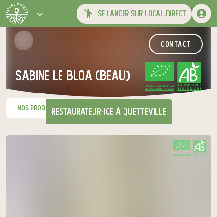
se lancer sur local.direct
contact
sabine le bloa (beau)
CERTIFIÉ PAR FR-BIO-01
AGRICULTURE FRANCE
nos produits
restaurateur·ice
à Quetteville
CERTIFIÉ PAR FR-BIO-01
AGRICULTURE FRANCE