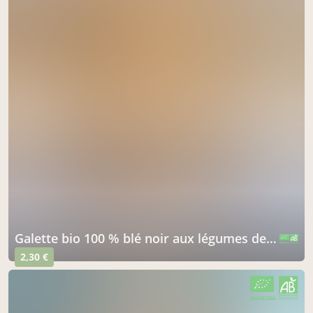
galette bio 100 % blé noir aux légumes de saison
CERTIFIÉ PAR FR-BIO-01
AGRICULTURE FRANCE
2,30 €
CERTIFIÉ PAR FR-BIO-01
AGRICULTURE FRANCE