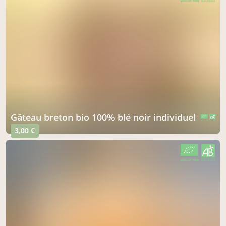
AGRICULTURE FRANCE
gâteau breton bio 100% blé noir individuel
CERTIFIÉ PAR FR-BIO-01
AGRICULTURE FRANCE
3,00 €
CERTIFIÉ PAR FR-BIO-01
AGRICULTURE FRANCE