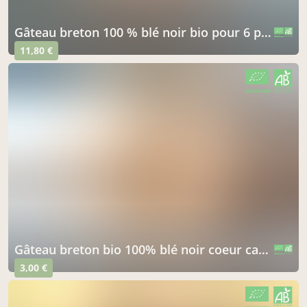
gâteau breton 100 % blé noir bio pour 6 personnes
CERTIFIÉ PAR FR-BIO-01
AGRICULTURE FRANCE
11,80 €
CERTIFIÉ PAR FR-BIO-01
AGRICULTURE FRANCE
gâteau breton bio 100% blé noir coeur caramel individuel
CERTIFIÉ PAR FR-BIO-01
AGRICULTURE FRANCE
3,00 €
CERTIFIÉ PAR FR-BIO-01