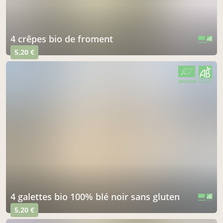
4 crêpes bio de froment
CERTIFIÉ PAR FR-BIO-01
AGRICULTURE FRANCE
5,20 €
CERTIFIÉ PAR FR-BIO-01
AGRICULTURE FRANCE
4 galettes bio 100% blé noir sans gluten
CERTIFIÉ PAR FR-BIO-01
AGRICULTURE FRANCE
5,20 €