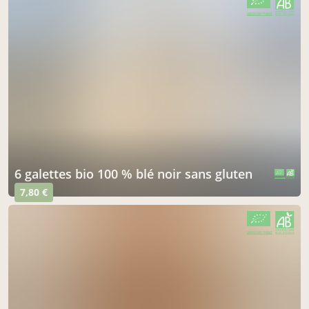
CERTIFIÉ PAR FR-BIO-01
AGRICULTURE FRANCE
6 galettes bio 100 % blé noir sans gluten
CERTIFIÉ PAR FR-BIO-01
AGRICULTURE FRANCE
7,80 €
CERTIFIÉ PAR FR-BIO-01
AGRICULTURE FRANCE