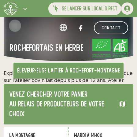
se lancer sur local.direct
contact
Rochefortais en herbe
CERTIFIÉ PAR FR-BIO-01
AGRICULTURE FRANCE
éleveur·euse laitier
à Rochefort-Montagne
Exploitation de lycée agricole en agriculture biologique
sur l'atelier bovin lait depuis plus de 12 ans. Atelier
composé de 35 vaches laitières de races Prim'Holstein
et Abondance. Surfaces agricoles exclusivement en
Venez chercher votre panier
prairies permanentes Petit atelier de transformation
au relais de producteurs de votre
fromagère fabrication de fromage et de fromage
choix
blanc L'exploitation possède également un atelier ovin
avec 250 brebis de race Rava.
La montagne
mardi à 14h00