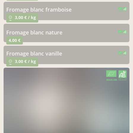
fromage blanc framboise
CERTIFIÉ PAR FR-BIO-01
AGRICULTURE FRANCE
3,00 € / kg
info_outline
~
fromage blanc nature
CERTIFIÉ PAR FR-BIO-01
AGRICULTURE FRANCE
4,00 €
fromage blanc vanille
CERTIFIÉ PAR FR-BIO-01
AGRICULTURE FRANCE
3,00 € / kg
info_outline
~
CERTIFIÉ PAR FR-BIO-01
AGRICULTURE FRANCE