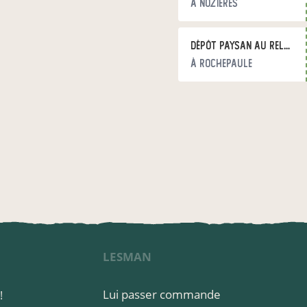
à Nozières
Dépôt paysan au Relais de Rochepaule
à Rochepaule
LESMAN
T
Lui passer commande
!