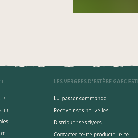
LES VERGERS D'ESTÈBE GAEC EST
CT
Lui passer commande
l !
Recevoir ses nouvelles
ct !
ales
Distribuer ses flyers
rt
Contacter ce·tte producteur·ice