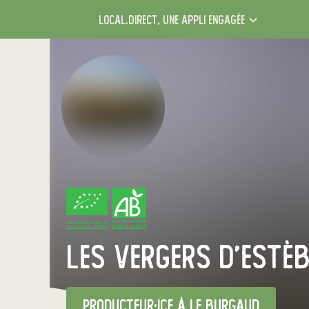
local.direct,
une appli engagée
CERTIFIÉ PAR FR-BIO-16
AGRICULTURE FRANCE
Les Vergers d'Estè
producteur·ice
à Le Burgaud