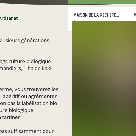
Maison de la recherche - Université Jean Jaurès
m
artisanat
à Toulouse
lusieurs générations
 agriculture biologique
mandiers, 1 ha de kaki-
erme, vous trouverez les
l'apéritif ou agrémenter
on pas la labélisation bio
ture biologique
 tartiner
 pas suffisamment pour