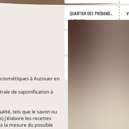
Quartier des Prébendes à Tours
v
à Tours
Marché fermier
v
à La Ferté-Bernard
La Ferme de Vaulumier
d
à Thoiré-sur-Dinan
e cosmétiques à Auzouer en
trale de saponification à
lité, tels que le savon ou
 j’élabore les recettes
ns la mesure du possible