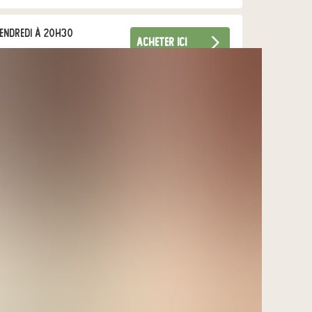
endredi à 20h30
acheter ici
endredi à 09h00
acheter ici
imanche à 09h30
acheter ici