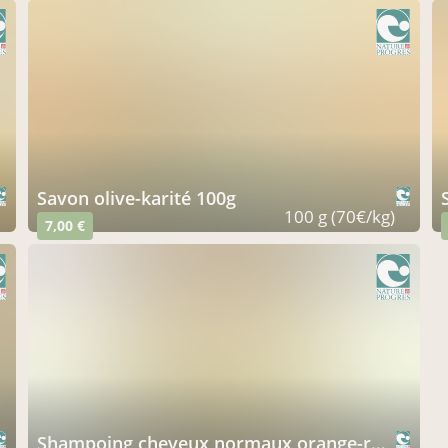
savon olive-karité 100g
100 g (70€/kg)
7,00 €
shampoing cheveux normaux orange-romarin 100g