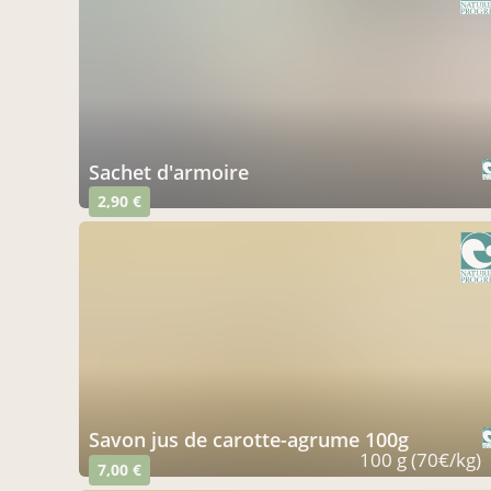
sachet d'armoire
2,90 €
savon jus de carotte-agrume 100g
100 g (70€/kg)
7,00 €