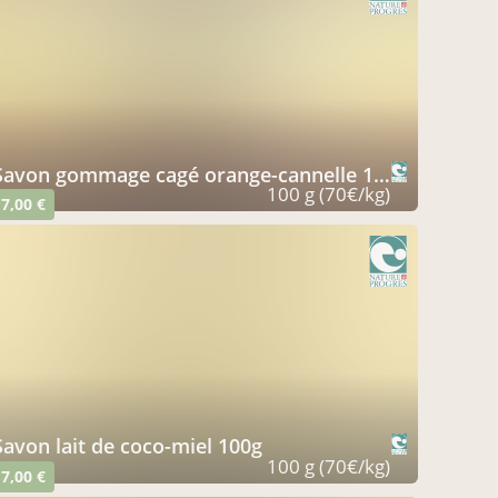
savon gommage cagé orange-cannelle 100g
100 g (70€/kg)
7,00 €
savon lait de coco-miel 100g
100 g (70€/kg)
7,00 €