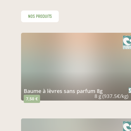
nos produits
baume à lèvres sans parfum 8g
8 g (937.5€/kg)
7,50 €