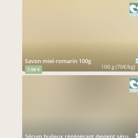
savon miel-romarin 100g
100 g (70€/kg)
7,00 €
sérum huileux régénérant devient sérum "clarté" 30ml