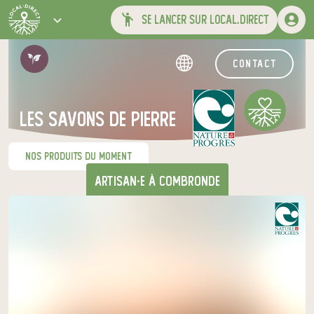
se lancer sur local.direct
contact
LES SAVONS DE PIERRE
nos produits du moment
artisan·e
à Combronde
Venez chercher votre panier
au relais de producteurs de votre
choix