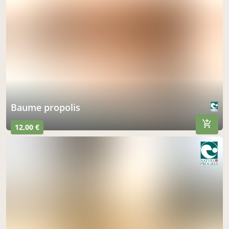
Les Savons de Pierre
vendredi à 12h00
à Combronde
le 14 août
acheter ici
Baume propolis
12,00 €