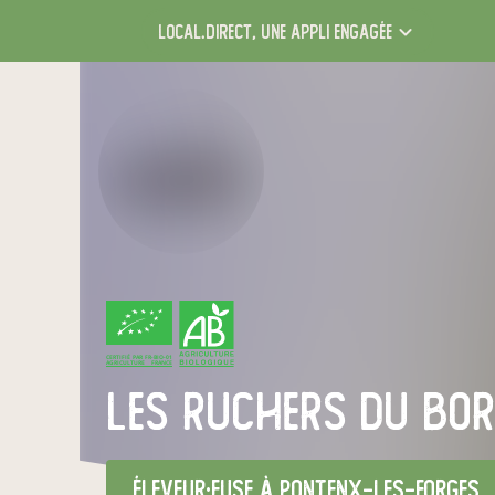
local.direct,
une appli engagée
CERTIFIÉ PAR FR-BIO-01
AGRICULTURE FRANCE
Les ruchers du bo
éleveur·euse
à Pontenx-les-Forges