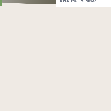
à Pontenx-les-Forges