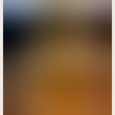
acheter ici
la ferme de l'éclache
mercredi à 17h00
à Plouasne
le 12 août
acheter ici
Retrait à la ferme Les Légumes du Grand Bois
mercredi à 16h30
à Québriac
le 12 août
acheter ici
Miellerie "Les Ruchers d'Anne-Sophie"
vendredi à 18h00
à Cardroc
le 14 août
acheter ici