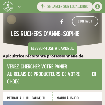
se lancer sur local.direct
contact
Les Ruchers d'Anne-Sophie
éleveur·euse
à Cardroc
Apicultrice récoltante professionnelle de
Bretagne Romantique, je récolte et transforme
Venez chercher votre panier
MIELS
, aromiels, hydromel, pâtisserie et
confiserie au miel, POLLEN, PROPOLIS &
au relais de producteurs de votre
Apithérapie, CIRE d’abeilles, afin de vous proposer
choix
des produits de qualité, travaillés dans le respect
des abeilles et de l’environnement.
Retrait au Lieu Jaune, Tinténiac
mardi à 16h30
à Tinténiac
le 11 août