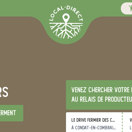
rs
Venez chercher votre 
au relais de producte
erment
Le Drive Fermier des Combrailles
v
à Condat-en-Combraille
l