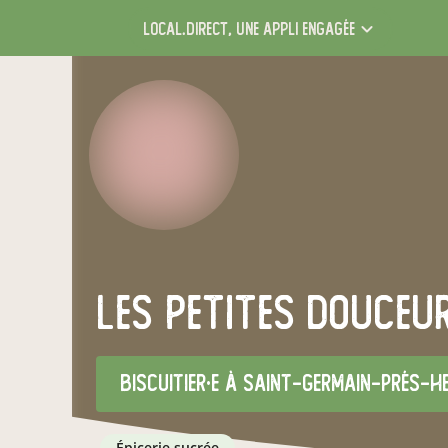
local.direct,
une appli engagée
les petites douceu
biscuitier·e
à Saint-Germain-prés-H
épicerie sucrée